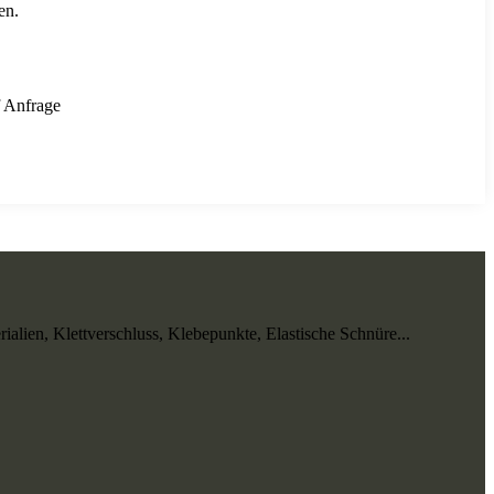
en.
f Anfrage
ialien, Klettverschluss, Klebepunkte, Elastische Schnüre...