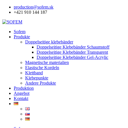
production@sofem.sk
+421 910 144 187
Sofem
Produkte
Doppelseitige klebebänder
Doppelseitige Klebebänder Schaumstoff
Doppelseitige Klebebänder Transparent
Doppelseitige Klebebänder Gel-Acrylic
Magnetische materialien
Elastische Kordeln
Klettband
Klebepunkte
Andere Produkte
Produktion
Angebot
Kontakt