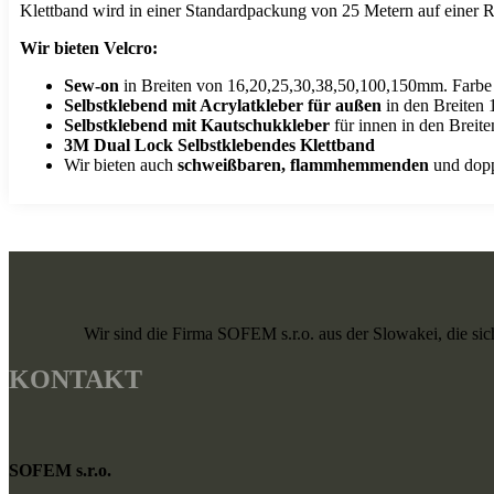
Klettband wird in einer Standardpackung von 25 Metern auf einer R
Wir bieten Velcro:
Sew-on
in Breiten von 16,20,25,30,38,50,100,150mm. Farbe
Selbstklebend mit Acrylatkleber für außen
in den Breiten 
Selbstklebend mit Kautschukkleber
für innen in den Brei
3M Dual Lock Selbstklebendes Klettband
Wir bieten auch
schweißbaren, flammhemmenden
und dopp
Wir sind die Firma SOFEM s.r.o. aus der Slowakei, die sich
KONTAKT
SOFEM s.r.o.