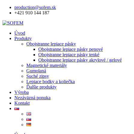
production@sofem.sk
+421 910 144 187
Úvod
Produkty
Obojstranne lepiace pásky
Obojstranne lepiace pásky penové
Obojstranne lepiace pásky tenké
Obojstranne lepiace pásky akrylové / gelové
Magnetické materiály
Gumolaná
Suché zipsy
Lepiace bodky a koliečka
Ďalšie produkty
Výroba
Nezáväzná ponuka
Kontakt