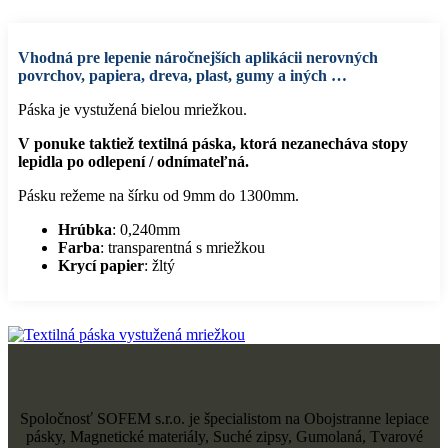
Vhodná pre lepenie náročnejších aplikácii nerovných
povrchov, papiera, dreva, plast, gumy a iných …
Páska je vystužená bielou mriežkou.
V ponuke taktiež textilná páska, ktorá nezanecháva stopy
lepidla po odlepení / odnímateľná.
Pásku režeme na šírku od 9mm do 1300mm.
Hrúbka
: 0,240mm
Farba
: transparentná s mriežkou
Krycí papier
: žltý
Spoločnosť SOFEM s.r.o. je špecialistom na Obojstranne lepiace
pásky, Magnetické materiály, Suché zipsy, Gumolaná, Tvarové