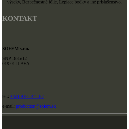
výseky, Bezpečnostné fólie, Lepiace bodky a iné príslušenstvo.
KONTAKT
SOFEM s.r.o.
SNP 1885/12
019 01 ILAVA
tel.:
+421 910 144 187
e-mail:
production@sofem.sk