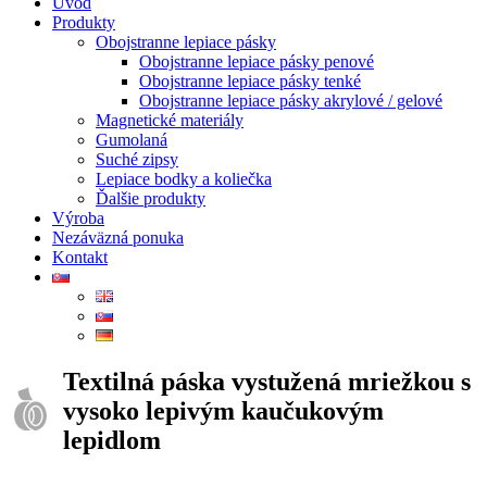
Úvod
Produkty
Obojstranne lepiace pásky
Obojstranne lepiace pásky penové
Obojstranne lepiace pásky tenké
Obojstranne lepiace pásky akrylové / gelové
Magnetické materiály
Gumolaná
Suché zipsy
Lepiace bodky a koliečka
Ďalšie produkty
Výroba
Nezáväzná ponuka
Kontakt
Textilná páska vystužená mriežkou s
vysoko lepivým kaučukovým
lepidlom